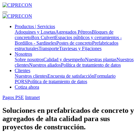
Productos | Servicios
Adoquines y Losetas
Agregados Pétreos
Bloques de
concreto
Box Culvert
Espacios públicos y cerramientos -
Bordillos - Sardineles
Postes de concreto
Prefabricados
estructurales
Transporte
Traviesas y Fijaciones
Nosotros
Sobre nosotros
Calidad y desempeño
Nuestras plantas
Nuestros
clientes
Nuestros aliados
Política de tratamiento de datos
Clientes
Nuestros clientes
Encuesta de satisfacción
Formulario
PQRS
Política de tratamiento de datos
Cotiza ahora
Pagos PSE
Intranet
Soluciones en prefabricados de concreto y
agregados de alta calidad para sus
proyectos de construcción.